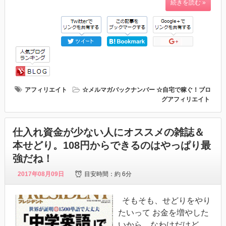
続きを読む »
アフィリエイト
☆メルマガバックナンバー
☆自宅で稼ぐ！ブロ
グアフィリエイト
仕入れ資金が少ない人にオススメの雑誌＆
本せどり。108円からできるのはやっぱり最
強だね！
2017年08月09日
目安時間：
約 6分
そもそも、せどりをやり
たいって お金を増やした
いから。なわけだけど、