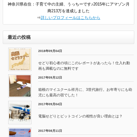
神奈川県在住：子育て中の主婦、うっちーです♪2015年にアマゾン月
商213万を達成しました
⇒
詳しいプロフィールはこちらから
最近の投稿
2018年09月04日
せどり初心者の頃にこのレポートがあったら！仕入れ動
画も満載なのに無料です
2017年09月12日
箱根のマイユクール祥月に、3世代旅行。お年寄りにも幼
児にも最高の宿でした！
2017年09月04日
電脳せどりとビットコインの相性が良い理由とは？
2017年08月11日