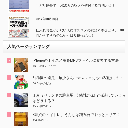
せどり以外で、月10万の収入を確保する方法とは？
2017年08月09日
仕入れ資金が少ない人にオススメの雑誌＆本せどり。108
円からできるのはやっぱり最強だね！
人気ページランキング
iPhoneのボイスメモをMP3ファイルに変換する方法
151.9k件のビュー
幼稚園の遠足、年少さんのオススメおやつ3種はこれ！
50.3k件のビュー
よみうりランドの駐車場、混雑状況は？渋滞している時
はどうする？
45.2k件のビュー
3歳娘のトイトレ、うんちは踏み台でやっとクリア！
45k件のビュー