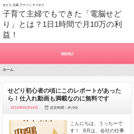
せどり,主婦,アマゾン,ヤフオク
子育て主婦でもできた「電脳せど
り」とは？1日1時間で月10万の利
益！
MENU
ホーム
せどり初心者の頃にこのレポートがあった
ら！仕入れ動画も満載なのに無料です
2018年09月04日
目安時間：
約 9分
こんにちは、うっちーで
す！ 8月は、会社の仕事