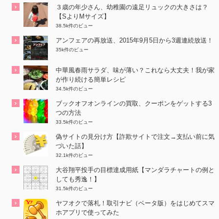
３歳の年少さん、幼稚園の遠足リュックの大きさは？
【SよりMサイズ】
38.5k件のビュー
アンフェアの再放送、2015年9月5日から3週連続放送！
35k件のビュー
中華風春雨サラダ、味が薄い？これなら大丈夫！我が家
が作り続ける簡単レシピ
34.5k件のビュー
ブックオフオンラインの買取、クーポンをゲットする3
つの方法
33.5k件のビュー
偽サイトの見分け方【詐欺サイトで注文→支払い前に気
づいた話】
32.1k件のビュー
大谷翔平投手の目標達成用紙【マンダラチャートの例と
しても秀逸！】
31.5k件のビュー
ヤフオクで落札！取引ナビ（ベータ版）をはじめてスマ
ホアプリで使ってみた