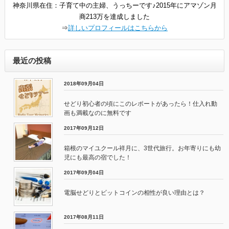
神奈川県在住：子育て中の主婦、うっちーです♪2015年にアマゾン月
商213万を達成しました
⇒
詳しいプロフィールはこちらから
最近の投稿
2018年09月04日
せどり初心者の頃にこのレポートがあったら！仕入れ動
画も満載なのに無料です
2017年09月12日
箱根のマイユクール祥月に、3世代旅行。お年寄りにも幼
児にも最高の宿でした！
2017年09月04日
電脳せどりとビットコインの相性が良い理由とは？
2017年08月11日