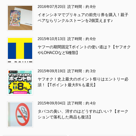
2016年07月20日
読了時間：約 8分
イオンシネマでプリキュアの前売り券を購入！親子
ペアならリンクルストーンを2個貰えます♪
2015年10月13日
読了時間：約 6分
ヤフーの期間固定Tポイントの使い道は？【ヤフオク
やLOHACOなど6種類】
2015年09月19日
読了時間：約 3分
ヤフオク！史上最大のポイント祭りはエントリー必
須！【Tポイント最大8％も還元】
2015年09月04日
読了時間：約 4分
タバコの臭い、消すのはどうすればいい？【オーク
ションで落札した商品も復活】