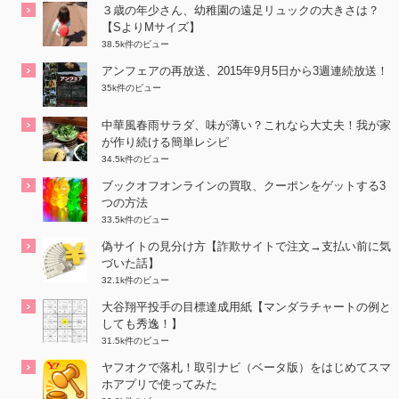
３歳の年少さん、幼稚園の遠足リュックの大きさは？
【SよりMサイズ】
38.5k件のビュー
アンフェアの再放送、2015年9月5日から3週連続放送！
35k件のビュー
中華風春雨サラダ、味が薄い？これなら大丈夫！我が家
が作り続ける簡単レシピ
34.5k件のビュー
ブックオフオンラインの買取、クーポンをゲットする3
つの方法
33.5k件のビュー
偽サイトの見分け方【詐欺サイトで注文→支払い前に気
づいた話】
32.1k件のビュー
大谷翔平投手の目標達成用紙【マンダラチャートの例と
しても秀逸！】
31.5k件のビュー
ヤフオクで落札！取引ナビ（ベータ版）をはじめてスマ
ホアプリで使ってみた