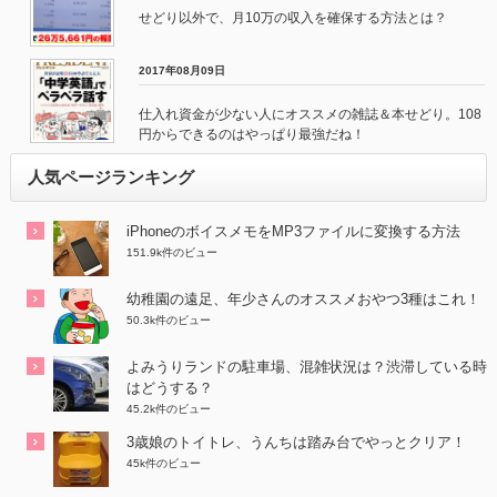
せどり以外で、月10万の収入を確保する方法とは？
2017年08月09日
仕入れ資金が少ない人にオススメの雑誌＆本せどり。108
円からできるのはやっぱり最強だね！
人気ページランキング
iPhoneのボイスメモをMP3ファイルに変換する方法
151.9k件のビュー
幼稚園の遠足、年少さんのオススメおやつ3種はこれ！
50.3k件のビュー
よみうりランドの駐車場、混雑状況は？渋滞している時
はどうする？
45.2k件のビュー
3歳娘のトイトレ、うんちは踏み台でやっとクリア！
45k件のビュー