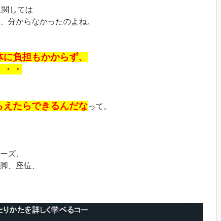
に関しては
、分からなかったのよね。
体に負担もかからず、
・・・
らえたらできるんだな
って。
ーズ、
脚、座位、