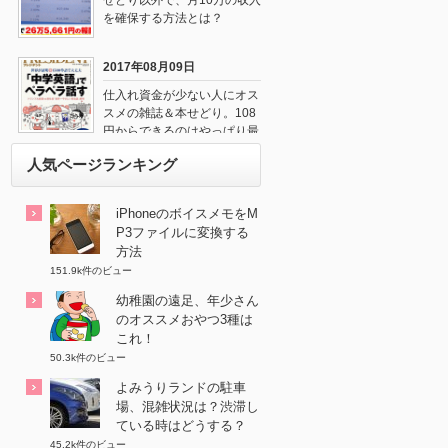
せどり以外で、月10万の収入
を確保する方法とは？
2017年08月09日
仕入れ資金が少ない人にオス
スメの雑誌＆本せどり。108
円からできるのはやっぱり最
強だね！
人気ページランキング
iPhoneのボイスメモをM
P3ファイルに変換する
方法
151.9k件のビュー
幼稚園の遠足、年少さん
のオススメおやつ3種は
これ！
50.3k件のビュー
よみうりランドの駐車
場、混雑状況は？渋滞し
ている時はどうする？
45.2k件のビュー