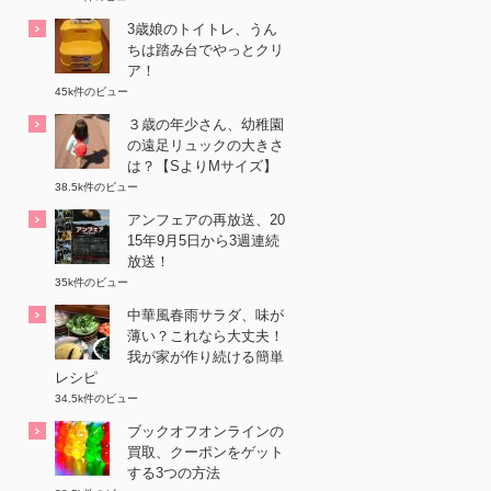
3歳娘のトイトレ、うん
ちは踏み台でやっとクリ
ア！
45k件のビュー
３歳の年少さん、幼稚園
の遠足リュックの大きさ
は？【SよりMサイズ】
38.5k件のビュー
アンフェアの再放送、20
15年9月5日から3週連続
放送！
35k件のビュー
中華風春雨サラダ、味が
薄い？これなら大丈夫！
我が家が作り続ける簡単
レシピ
34.5k件のビュー
ブックオフオンラインの
買取、クーポンをゲット
する3つの方法