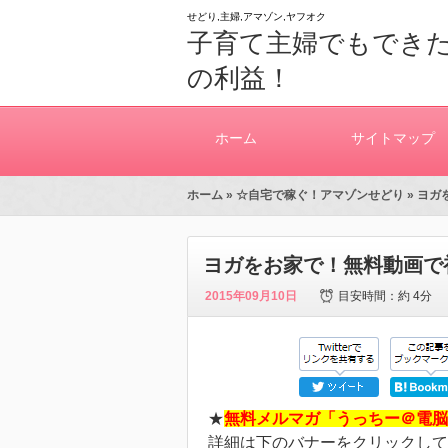
せどり,主婦,アマゾン,ヤフオク
子育て主婦でもできた
の利益！
ホーム
サイトマップ
ホーム
»
☆自宅で稼ぐ！アマゾンせどり
» ヨ
ヨガをお家で！無料動画で
2015年09月10日
目安時間：
約 4分
★
無料メルマガ「うっちー＠電脳
詳細は下のバナーをクリックして