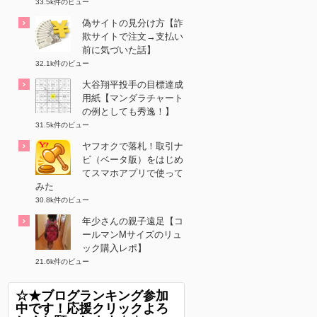
33.5k件のビュー
偽サイトの見分け方【詐
欺サイトで注文→支払い
前に気づいた話】
32.1k件のビュー
大谷翔平投手の目標達成
用紙【マンダラチャート
の例としても秀逸！】
31.5k件のビュー
ヤフオクで落札！取引ナ
ビ（ベータ版）をはじめ
てスマホアプリで使って
みた
30.8k件のビュー
年少さんの親子遠足【コ
ールマンMサイズのリュ
ック購入レポ】
21.6k件のビュー
☆★ブログランキング参加
中です！応援クリックよろ