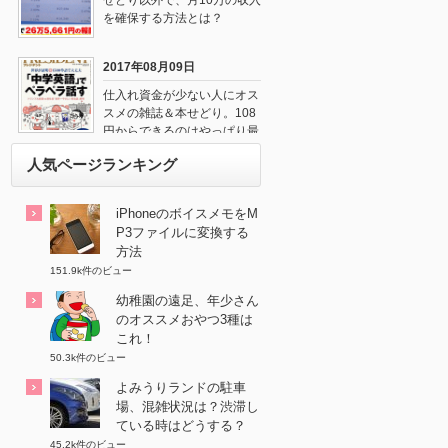
せどり以外で、月10万の収入
を確保する方法とは？
2017年08月09日
仕入れ資金が少ない人にオス
スメの雑誌＆本せどり。108
円からできるのはやっぱり最
強だね！
人気ページランキング
iPhoneのボイスメモをM
P3ファイルに変換する
方法
151.9k件のビュー
幼稚園の遠足、年少さん
のオススメおやつ3種は
これ！
50.3k件のビュー
よみうりランドの駐車
場、混雑状況は？渋滞し
ている時はどうする？
45.2k件のビュー