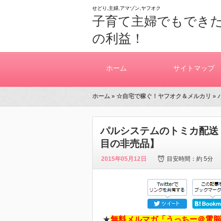
せどり,主婦,アマゾン,ヤフオク
子育て主婦でもできた
の利益！
ホーム
サイトマップ
ホーム
»
☆自宅で稼ぐ！ヤフオク＆メルカリ
»
パルシステムのトミカ配送
目の非売品】
2015年05月12日
目安時間：
約 5分
★
無料メルマガ「うっちー＠電脳