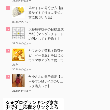
33.5k件のビュー
偽サイトの見分け方【詐
欺サイトで注文→支払い
前に気づいた話】
32.1k件のビュー
大谷翔平投手の目標達成
用紙【マンダラチャート
の例としても秀逸！】
31.5k件のビュー
ヤフオクで落札！取引ナ
ビ（ベータ版）をはじめ
てスマホアプリで使って
みた
30.8k件のビュー
年少さんの親子遠足【コ
ールマンMサイズのリュ
ック購入レポ】
21.6k件のビュー
☆★ブログランキング参加
中です！応援クリックよろ