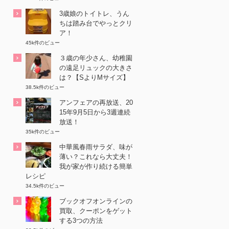
3歳娘のトイトレ、うん
ちは踏み台でやっとクリ
ア！
45k件のビュー
３歳の年少さん、幼稚園
の遠足リュックの大きさ
は？【SよりMサイズ】
38.5k件のビュー
アンフェアの再放送、20
15年9月5日から3週連続
放送！
35k件のビュー
中華風春雨サラダ、味が
薄い？これなら大丈夫！
我が家が作り続ける簡単
レシピ
34.5k件のビュー
ブックオフオンラインの
買取、クーポンをゲット
する3つの方法