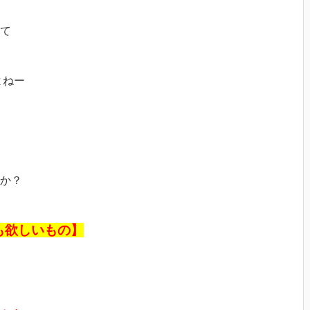
て
よねー
か？
も欲しいもの】