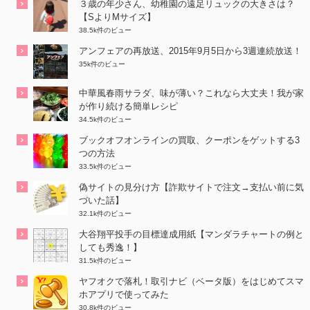
３歳の年少さん、幼稚園の遠足リュックの大きさは？
【SよりMサイズ】
38.5k件のビュー
アンフェアの再放送、2015年9月5日から3週連続放送！
35k件のビュー
中華風春雨サラダ、味が薄い？これなら大丈夫！我が家
が作り続ける簡単レシピ
34.5k件のビュー
ブックオフオンラインの買取、クーポンをゲットする3
つの方法
33.5k件のビュー
偽サイトの見分け方【詐欺サイトで注文→支払い前に気
づいた話】
32.1k件のビュー
大谷翔平投手の目標達成用紙【マンダラチャートの例と
しても秀逸！】
31.5k件のビュー
ヤフオクで落札！取引ナビ（ベータ版）をはじめてスマ
ホアプリで使ってみた
30.8k件のビュー