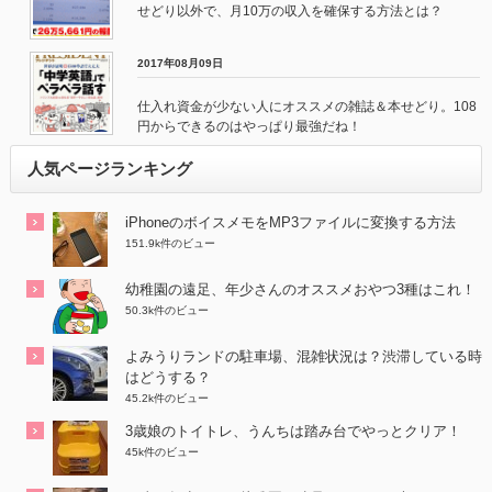
せどり以外で、月10万の収入を確保する方法とは？
2017年08月09日
仕入れ資金が少ない人にオススメの雑誌＆本せどり。108
円からできるのはやっぱり最強だね！
人気ページランキング
iPhoneのボイスメモをMP3ファイルに変換する方法
151.9k件のビュー
幼稚園の遠足、年少さんのオススメおやつ3種はこれ！
50.3k件のビュー
よみうりランドの駐車場、混雑状況は？渋滞している時
はどうする？
45.2k件のビュー
3歳娘のトイトレ、うんちは踏み台でやっとクリア！
45k件のビュー