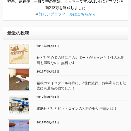
神奈川県在住：子育て中の主婦、うっちーです♪2015年にアマゾン月
商213万を達成しました
⇒
詳しいプロフィールはこちらから
最近の投稿
2018年09月04日
せどり初心者の頃にこのレポートがあったら！仕入れ動
画も満載なのに無料です
2017年09月12日
箱根のマイユクール祥月に、3世代旅行。お年寄りにも幼
児にも最高の宿でした！
2017年09月04日
電脳せどりとビットコインの相性が良い理由とは？
2017年08月11日