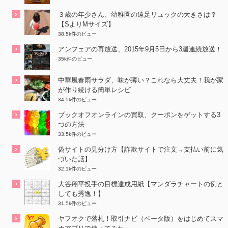
３歳の年少さん、幼稚園の遠足リュックの大きさは？
【SよりMサイズ】
38.5k件のビュー
アンフェアの再放送、2015年9月5日から3週連続放送！
35k件のビュー
中華風春雨サラダ、味が薄い？これなら大丈夫！我が家
が作り続ける簡単レシピ
34.5k件のビュー
ブックオフオンラインの買取、クーポンをゲットする3
つの方法
33.5k件のビュー
偽サイトの見分け方【詐欺サイトで注文→支払い前に気
づいた話】
32.1k件のビュー
大谷翔平投手の目標達成用紙【マンダラチャートの例と
しても秀逸！】
31.5k件のビュー
ヤフオクで落札！取引ナビ（ベータ版）をはじめてスマ