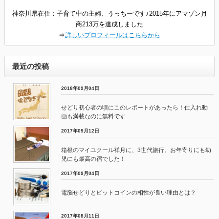
神奈川県在住：子育て中の主婦、うっちーです♪2015年にアマゾン月
商213万を達成しました
⇒
詳しいプロフィールはこちらから
最近の投稿
2018年09月04日
せどり初心者の頃にこのレポートがあったら！仕入れ動
画も満載なのに無料です
2017年09月12日
箱根のマイユクール祥月に、3世代旅行。お年寄りにも幼
児にも最高の宿でした！
2017年09月04日
電脳せどりとビットコインの相性が良い理由とは？
2017年08月11日