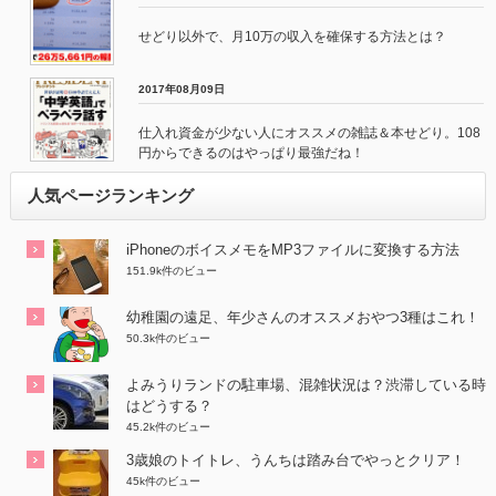
せどり以外で、月10万の収入を確保する方法とは？
2017年08月09日
仕入れ資金が少ない人にオススメの雑誌＆本せどり。108
円からできるのはやっぱり最強だね！
人気ページランキング
iPhoneのボイスメモをMP3ファイルに変換する方法
151.9k件のビュー
幼稚園の遠足、年少さんのオススメおやつ3種はこれ！
50.3k件のビュー
よみうりランドの駐車場、混雑状況は？渋滞している時
はどうする？
45.2k件のビュー
3歳娘のトイトレ、うんちは踏み台でやっとクリア！
45k件のビュー