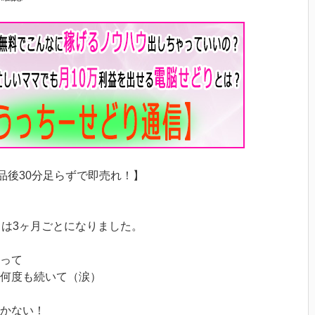
出品後30分足らずで即売れ！】
まは3ヶ月ごとになりました。
って
何度も続いて（涙）
かない！