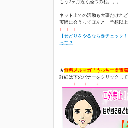
もう2ヶ月近く経つのね。。。
ネット上での活動も大事だけれど
実際に会うってほんと、予想以上
↓ ↓ ↓
【せどりをやるなら要チェック！
って？
★
無料メルマガ「うっちー＠電脳
詳細は下のバナーをクリックして
↓ ↓ ↓