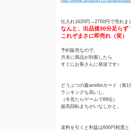
http://www.amazon.co.jp/gp/pro
仕入れ1620円→2700円で売れま
なんと、出品後30分足らず
これぞまさに即売れ（笑）
予約販売なので、
月末に商品が到着したら
すぐにお客さんに発送です♪
どうぶつの森amiiboカード（第
ランキングも高いし、
（今見たらゲームで89位）
超高回転まちがいなしかと。
送料を引くと利益は600円程度と