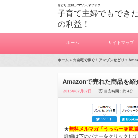
せどり,主婦,アマゾン,ヤフオク
子育て主婦でもできた
の利益！
ホーム
サイトマップ
ホーム
»
☆自宅で稼ぐ！アマゾンせどり
» Am
Amazonで売れた商品を
2015年07月07日
目安時間：
約 4分
★
無料メルマガ「うっちー＠電脳
詳細は下のバナーをクリックして