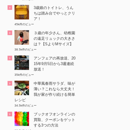
3歳娘のトイトレ、うん
ちは踏み台でやっとクリ
ア！
45k件のビュー
３歳の年少さん、幼稚園
の遠足リュックの大きさ
は？【SよりMサイズ】
38.5k件のビュー
アンフェアの再放送、20
15年9月5日から3週連続
放送！
35k件のビュー
中華風春雨サラダ、味が
薄い？これなら大丈夫！
我が家が作り続ける簡単
レシピ
34.5k件のビュー
ブックオフオンラインの
買取、クーポンをゲット
する3つの方法