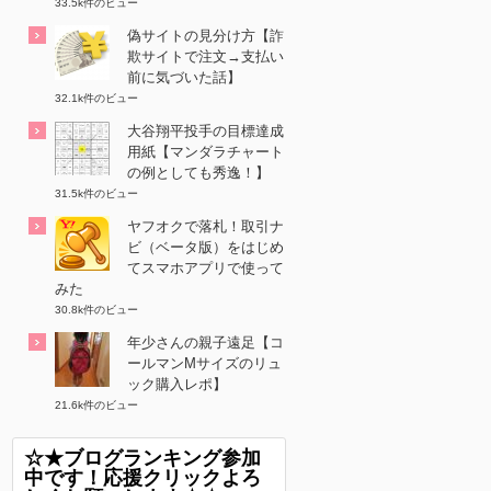
33.5k件のビュー
偽サイトの見分け方【詐
欺サイトで注文→支払い
前に気づいた話】
32.1k件のビュー
大谷翔平投手の目標達成
用紙【マンダラチャート
の例としても秀逸！】
31.5k件のビュー
ヤフオクで落札！取引ナ
ビ（ベータ版）をはじめ
てスマホアプリで使って
みた
30.8k件のビュー
年少さんの親子遠足【コ
ールマンMサイズのリュ
ック購入レポ】
21.6k件のビュー
☆★ブログランキング参加
中です！応援クリックよろ