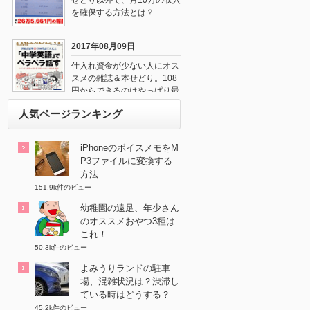
せどり以外で、月10万の収入
を確保する方法とは？
2017年08月09日
仕入れ資金が少ない人にオス
スメの雑誌＆本せどり。108
円からできるのはやっぱり最
強だね！
人気ページランキング
iPhoneのボイスメモをM
P3ファイルに変換する
方法
151.9k件のビュー
幼稚園の遠足、年少さん
のオススメおやつ3種は
これ！
50.3k件のビュー
よみうりランドの駐車
場、混雑状況は？渋滞し
ている時はどうする？
45.2k件のビュー