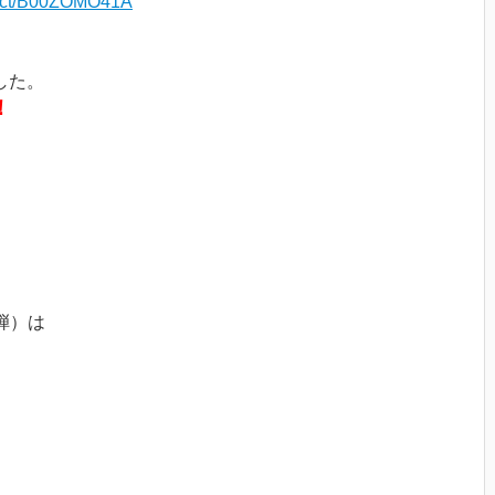
duct/B00ZOMO41A
した。
！
1弾）は