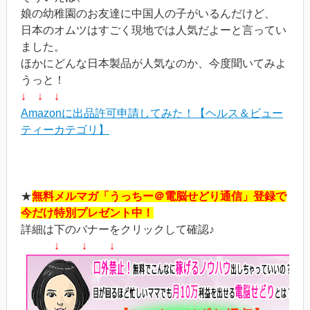
娘の幼稚園のお友達に中国人の子がいるんだけど、
日本のオムツはすごく現地では人気だよーと言ってい
ました。
ほかにどんな日本製品が人気なのか、今度聞いてみよ
うっと！
↓ ↓ ↓
Amazonに出品許可申請してみた！【ヘルス＆ビュー
ティーカテゴリ】
★
無料メルマガ「うっちー＠電脳せどり通信」登録で
今だけ特別プレゼント中！
詳細は下のバナーをクリックして確認♪
↓ ↓ ↓