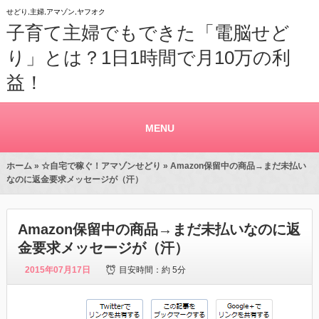
せどり,主婦,アマゾン,ヤフオク
子育て主婦でもできた「電脳せど
り」とは？1日1時間で月10万の利
益！
MENU
ホーム
»
☆自宅で稼ぐ！アマゾンせどり
» Amazon保留中の商品→まだ未払い
なのに返金要求メッセージが（汗）
Amazon保留中の商品→まだ未払いなのに返
金要求メッセージが（汗）
2015年07月17日
目安時間：
約 5分