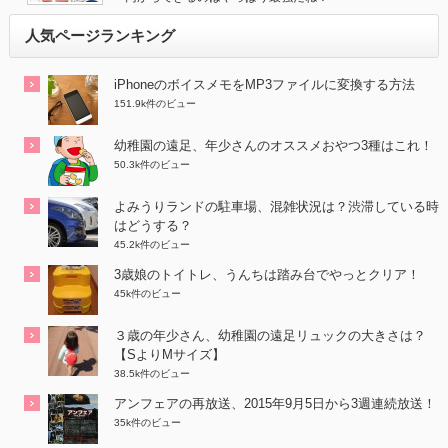
人気ページランキング
iPhoneのボイスメモをMP3ファイルに変換する方法
151.9k件のビュー
幼稚園の遠足、年少さんのオススメおやつ3種はこれ！
50.3k件のビュー
よみうりランドの駐車場、混雑状況は？渋滞している時
はどうする？
45.2k件のビュー
3歳娘のトイトレ、うんちは踏み台でやっとクリア！
45k件のビュー
３歳の年少さん、幼稚園の遠足リュックの大きさは？
【SよりMサイズ】
38.5k件のビュー
アンフェアの再放送、2015年9月5日から3週連続放送！
35k件のビュー