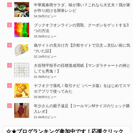
中華風春雨サラダ、味が薄い？これなら大丈夫！我が家
が作り続ける簡単レシピ
34.5k件のビュー
ブックオフオンラインの買取、クーポンをゲットする3
つの方法
33.5k件のビュー
偽サイトの見分け方【詐欺サイトで注文→支払い前に気
づいた話】
32.1k件のビュー
大谷翔平投手の目標達成用紙【マンダラチャートの例と
しても秀逸！】
31.5k件のビュー
ヤフオクで落札！取引ナビ（ベータ版）をはじめてスマ
ホアプリで使ってみた
30.8k件のビュー
年少さんの親子遠足【コールマンMサイズのリュック購
入レポ】
21.6k件のビュー
☆★ブログランキング参加中です！応援クリック