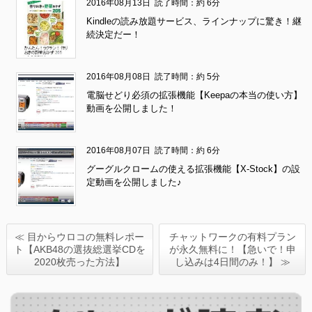
2016年08月13日
読了時間：約 6分
Kindleの読み放題サービス、ラインナップに驚き！継
続決定だー！
2016年08月08日
読了時間：約 5分
電脳せどり必須の拡張機能【Keepaの本当の使い方】
動画を公開しました！
2016年08月07日
読了時間：約 6分
グーグルクロームの使える拡張機能【X-Stock】の設
定動画を公開しました♪
≪ 目からウロコの無料レポー
チャットワークの有料プラン
ト【AKB48の選抜総選挙CDを
が永久無料に！【急いで！申
2020枚売った方法】
し込みは4日間のみ！】 ≫