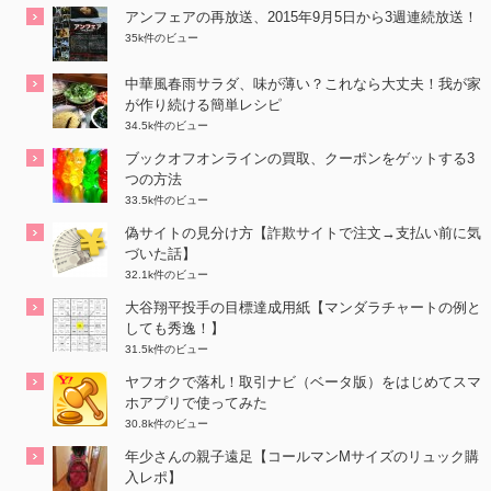
アンフェアの再放送、2015年9月5日から3週連続放送！
35k件のビュー
中華風春雨サラダ、味が薄い？これなら大丈夫！我が家
が作り続ける簡単レシピ
34.5k件のビュー
ブックオフオンラインの買取、クーポンをゲットする3
つの方法
33.5k件のビュー
偽サイトの見分け方【詐欺サイトで注文→支払い前に気
づいた話】
32.1k件のビュー
大谷翔平投手の目標達成用紙【マンダラチャートの例と
しても秀逸！】
31.5k件のビュー
ヤフオクで落札！取引ナビ（ベータ版）をはじめてスマ
ホアプリで使ってみた
30.8k件のビュー
年少さんの親子遠足【コールマンMサイズのリュック購
入レポ】