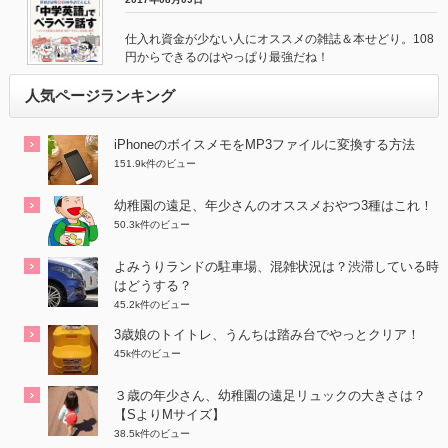
仕入れ資金が少ない人にオススメの雑誌＆本せどり。108
円からできるのはやっぱり最強だね！
人気ページランキング
iPhoneのボイスメモをMP3ファイルに変換する方法
151.9k件のビュー
幼稚園の遠足、年少さんのオススメおやつ3種はこれ！
50.3k件のビュー
よみうりランドの駐車場、混雑状況は？渋滞している時
はどうする？
45.2k件のビュー
3歳娘のトイトレ、うんちは踏み台でやっとクリア！
45k件のビュー
３歳の年少さん、幼稚園の遠足リュックの大きさは？
【SよりMサイズ】
38.5k件のビュー