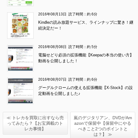
2016年08月13日
読了時間：約 6分
Kindleの読み放題サービス、ラインナップに驚き！継
続決定だー！
2016年08月08日
読了時間：約 5分
電脳せどり必須の拡張機能【Keepaの本当の使い方】
動画を公開しました！
2016年08月07日
読了時間：約 6分
グーグルクロームの使える拡張機能【X-Stock】の設
定動画を公開しました♪
≪ トレカを買取に出すなら売
嵐のデジタリアン、DVDがAm
ってみたら？【お宝満載のト
azonで保留中【保留中にやる
レカ事情】
べきこと2つのポイントと
は？】 ≫