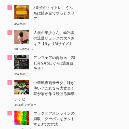
3歳娘のトイトレ、うん
ちは踏み台でやっとクリ
ア！
45k件のビュー
３歳の年少さん、幼稚園
の遠足リュックの大きさ
は？【SよりMサイズ】
38.5k件のビュー
アンフェアの再放送、20
15年9月5日から3週連続
放送！
35k件のビュー
中華風春雨サラダ、味が
薄い？これなら大丈夫！
我が家が作り続ける簡単
レシピ
34.5k件のビュー
ブックオフオンラインの
買取、クーポンをゲット
する3つの方法