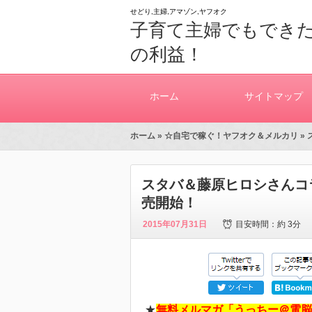
せどり,主婦,アマゾン,ヤフオク
子育て主婦でもできた
の利益！
ホーム
サイトマップ
ホーム
»
☆自宅で稼ぐ！ヤフオク＆メルカリ
»
スタバ＆藤原ヒロシさんコ
売開始！
2015年07月31日
目安時間：
約 3分
★
無料メルマガ「うっちー＠電脳