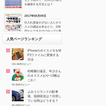
せどり以外で、月10万の収入
を確保する方法とは？
2017年08月09日
仕入れ資金が少ない人にオス
スメの雑誌＆本せどり。108
円からできるのはやっぱり最
強だね！
人気ページランキング
iPhoneのボイスメモをM
P3ファイルに変換する
方法
151.9k件のビュー
幼稚園の遠足、年少さん
のオススメおやつ3種は
これ！
50.3k件のビュー
よみうりランドの駐車
場、混雑状況は？渋滞し
ている時はどうする？
45.2k件のビュー