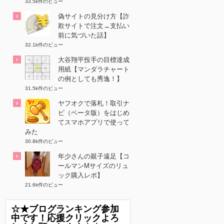
33.5k件のビュー
偽サイトの見分け方【詐
欺サイトで注文→支払い
前に気づいた話】
32.1k件のビュー
大谷翔平投手の目標達成
用紙【マンダラチャート
の例としても秀逸！】
31.5k件のビュー
ヤフオクで落札！取引ナ
ビ（ベータ版）をはじめ
てスマホアプリで使って
みた
30.8k件のビュー
年少さんの親子遠足【コ
ールマンMサイズのリュ
ック購入レポ】
21.6k件のビュー
☆★ブログランキング参加
中です！応援クリックよろ