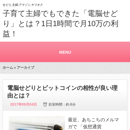
せどり,主婦,アマゾン,ヤフオク
子育て主婦でもできた「電脳せど
り」とは？1日1時間で月10万の利
益！
MENU
ホーム
» アーカイブ
電脳せどりとビットコインの相性が良い理
由とは？
2017年09月04日
目安時間：
約 6分
最近、あちこちのメルマ
ガで 「仮想通貨