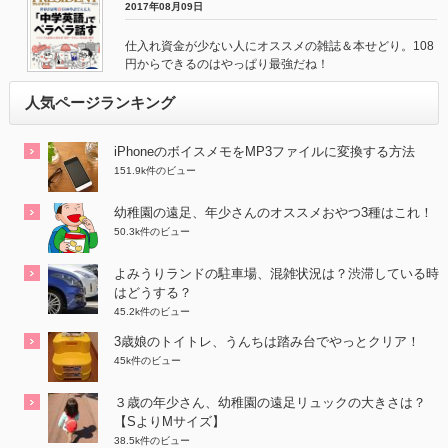
2017年08月09日
仕入れ資金が少ない人にオススメの雑誌＆本せどり。108
円からできるのはやっぱり最強だね！
人気ページランキング
iPhoneのボイスメモをMP3ファイルに変換する方法
151.9k件のビュー
幼稚園の遠足、年少さんのオススメおやつ3種はこれ！
50.3k件のビュー
よみうりランドの駐車場、混雑状況は？渋滞している時
はどうする？
45.2k件のビュー
3歳娘のトイトレ、うんちは踏み台でやっとクリア！
45k件のビュー
３歳の年少さん、幼稚園の遠足リュックの大きさは？
【SよりMサイズ】
38.5k件のビュー