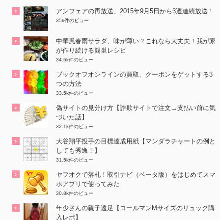
アンフェアの再放送、2015年9月5日から3週連続放送！
35k件のビュー
中華風春雨サラダ、味が薄い？これなら大丈夫！我が家
が作り続ける簡単レシピ
34.5k件のビュー
ブックオフオンラインの買取、クーポンをゲットする3
つの方法
33.5k件のビュー
偽サイトの見分け方【詐欺サイトで注文→支払い前に気
づいた話】
32.1k件のビュー
大谷翔平投手の目標達成用紙【マンダラチャートの例と
しても秀逸！】
31.5k件のビュー
ヤフオクで落札！取引ナビ（ベータ版）をはじめてスマ
ホアプリで使ってみた
30.8k件のビュー
年少さんの親子遠足【コールマンMサイズのリュック購
入レポ】