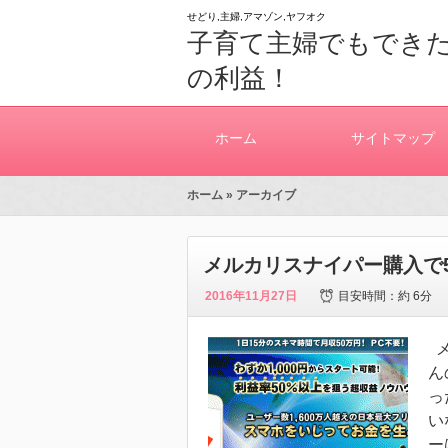
せどり,主婦,アマゾン,ヤフオク
子育て主婦でもできた
の利益！
ホーム
サイトマップ
ホーム
» アーカイブ
メルカリスナイパー購入で
2016年11月27日
目安時間：
約 6分
メ
ん
っ
い
ー