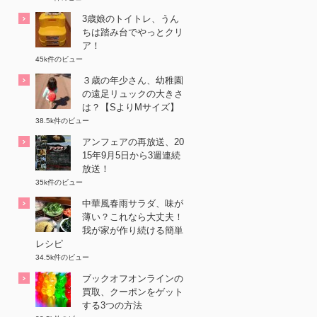
3歳娘のトイトレ、うん
ちは踏み台でやっとクリ
ア！
45k件のビュー
３歳の年少さん、幼稚園
の遠足リュックの大きさ
は？【SよりMサイズ】
38.5k件のビュー
アンフェアの再放送、20
15年9月5日から3週連続
放送！
35k件のビュー
中華風春雨サラダ、味が
薄い？これなら大丈夫！
我が家が作り続ける簡単
レシピ
34.5k件のビュー
ブックオフオンラインの
買取、クーポンをゲット
する3つの方法