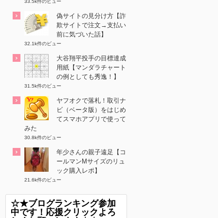
33.5k件のビュー
偽サイトの見分け方【詐
欺サイトで注文→支払い
前に気づいた話】
32.1k件のビュー
大谷翔平投手の目標達成
用紙【マンダラチャート
の例としても秀逸！】
31.5k件のビュー
ヤフオクで落札！取引ナ
ビ（ベータ版）をはじめ
てスマホアプリで使って
みた
30.8k件のビュー
年少さんの親子遠足【コ
ールマンMサイズのリュ
ック購入レポ】
21.6k件のビュー
☆★ブログランキング参加
中です！応援クリックよろ