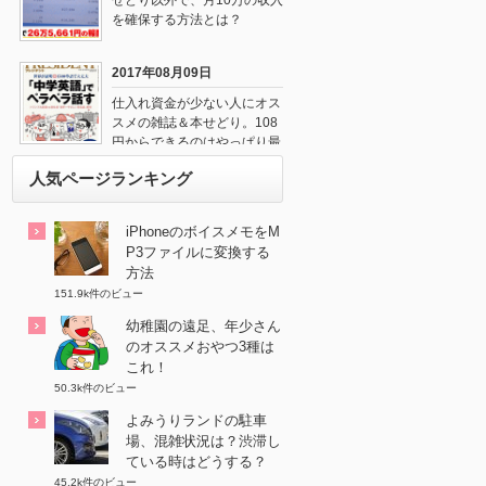
せどり以外で、月10万の収入
を確保する方法とは？
2017年08月09日
仕入れ資金が少ない人にオス
スメの雑誌＆本せどり。108
円からできるのはやっぱり最
強だね！
人気ページランキング
iPhoneのボイスメモをM
P3ファイルに変換する
方法
151.9k件のビュー
幼稚園の遠足、年少さん
のオススメおやつ3種は
これ！
50.3k件のビュー
よみうりランドの駐車
場、混雑状況は？渋滞し
ている時はどうする？
45.2k件のビュー