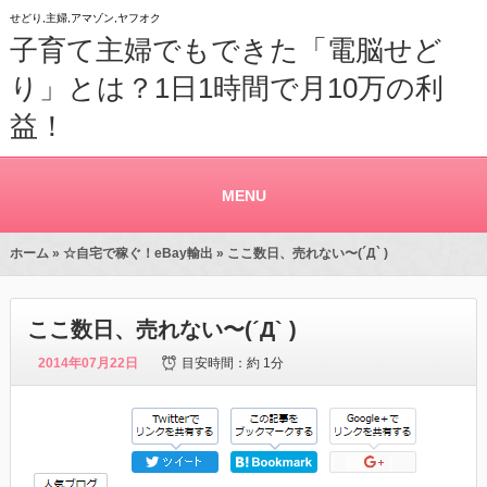
せどり,主婦,アマゾン,ヤフオク
子育て主婦でもできた「電脳せど
り」とは？1日1時間で月10万の利
益！
MENU
ホーム
»
☆自宅で稼ぐ！eBay輸出
» ここ数日、売れない〜(´Д` )
ここ数日、売れない〜(´Д` )
2014年07月22日
目安時間：
約 1分