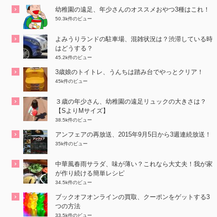
幼稚園の遠足、年少さんのオススメおやつ3種はこれ！
50.3k件のビュー
よみうりランドの駐車場、混雑状況は？渋滞している時
はどうする？
45.2k件のビュー
3歳娘のトイトレ、うんちは踏み台でやっとクリア！
45k件のビュー
３歳の年少さん、幼稚園の遠足リュックの大きさは？
【SよりMサイズ】
38.5k件のビュー
アンフェアの再放送、2015年9月5日から3週連続放送！
35k件のビュー
中華風春雨サラダ、味が薄い？これなら大丈夫！我が家
が作り続ける簡単レシピ
34.5k件のビュー
ブックオフオンラインの買取、クーポンをゲットする3
つの方法
33.5k件のビュー