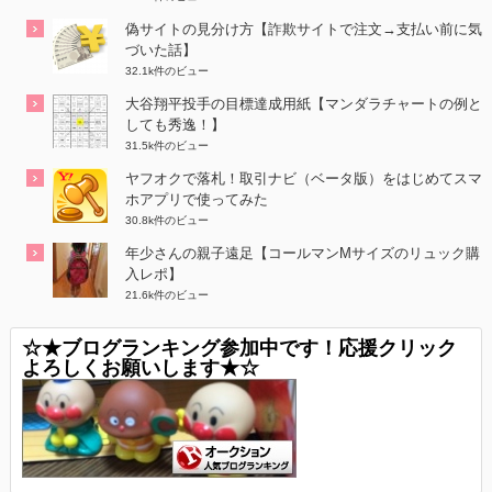
偽サイトの見分け方【詐欺サイトで注文→支払い前に気
づいた話】
32.1k件のビュー
大谷翔平投手の目標達成用紙【マンダラチャートの例と
しても秀逸！】
31.5k件のビュー
ヤフオクで落札！取引ナビ（ベータ版）をはじめてスマ
ホアプリで使ってみた
30.8k件のビュー
年少さんの親子遠足【コールマンMサイズのリュック購
入レポ】
21.6k件のビュー
☆★ブログランキング参加中です！応援クリック
よろしくお願いします★☆