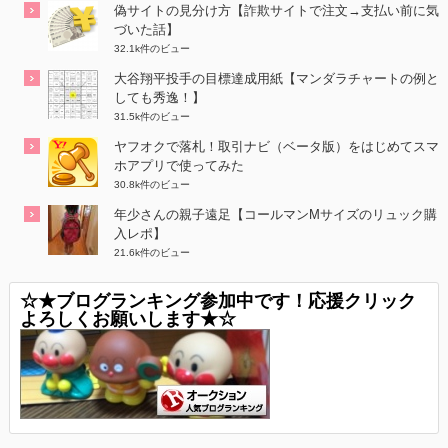
偽サイトの見分け方【詐欺サイトで注文→支払い前に気
づいた話】
32.1k件のビュー
大谷翔平投手の目標達成用紙【マンダラチャートの例と
しても秀逸！】
31.5k件のビュー
ヤフオクで落札！取引ナビ（ベータ版）をはじめてスマ
ホアプリで使ってみた
30.8k件のビュー
年少さんの親子遠足【コールマンMサイズのリュック購
入レポ】
21.6k件のビュー
☆★ブログランキング参加中です！応援クリック
よろしくお願いします★☆