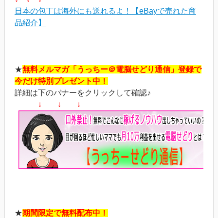
日本の包丁は海外にも送れるよ！【eBayで売れた商
品紹介】
★
無料メルマガ「うっちー＠電脳せどり通信」登録で
今だけ特別プレゼント中！
詳細は下のバナーをクリックして確認♪
↓ ↓ ↓
★
期間限定で無料配布中！