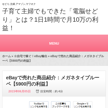
せどり,主婦,アマゾン,ヤフオク
子育て主婦でもできた「電脳せど
り」とは？1日1時間で月10万の利
益！
MENU
ホーム
»
☆自宅で稼ぐ！eBay輸出
» eBayで売れた商品紹介：メガネタイプル
ーペ【5900円の利益】
eBayで売れた商品紹介：メガネタイプルー
ペ【5900円の利益】
2015年06月05日
目安時間：
約 4分