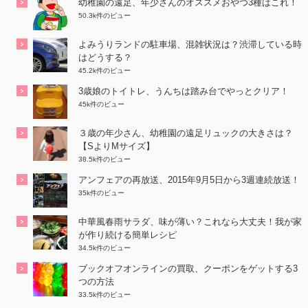
幼稚園の遠足、年少さんのオススメおやつ3種はこれ！
50.3k件のビュー
よみうりランドの駐車場、混雑状況は？渋滞している時
はどうする？
45.2k件のビュー
3歳娘のトイトレ、うんちは踏み台でやっとクリア！
45k件のビュー
３歳の年少さん、幼稚園の遠足リュックの大きさは？
【SよりMサイズ】
38.5k件のビュー
アンフェアの再放送、2015年9月5日から3週連続放送！
35k件のビュー
中華風春雨サラダ、味が薄い？これなら大丈夫！我が家
が作り続ける簡単レシピ
34.5k件のビュー
ブックオフオンラインの買取、クーポンをゲットする3
つの方法
33.5k件のビュー